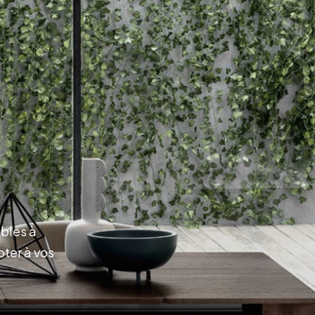
ables à
pter à vos