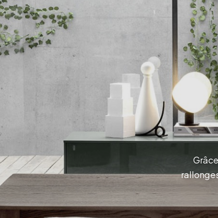
Grâce 
rallonges