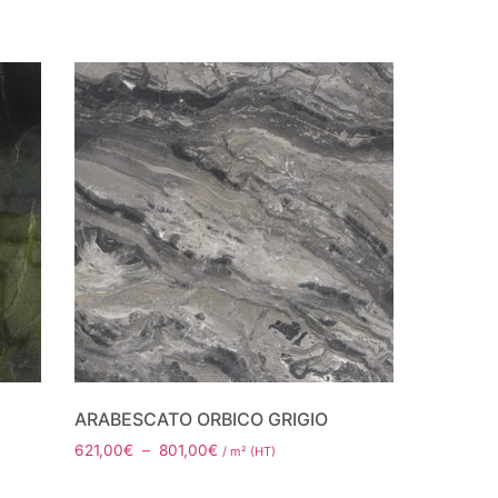
ARABESCATO ORBICO GRIGIO
621,00
€
–
801,00
€
/ m² (HT)