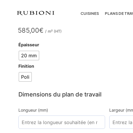
VENANO
CUISINES
PLANS DE TRA
585,00
€
/ m² (HT)
Épaisseur
20 mm
Finition
Poli
Dimensions du plan de travail
Longueur (mm)
Largeur (m