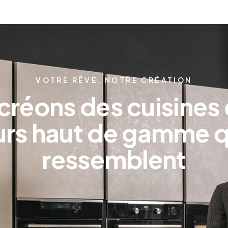
VOTRE RÊVE, NOTRE CRÉATION
créons des cuisines 
eurs haut de gamme q
ressemblent