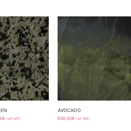
EEN
AVOCADO
0
€
930,00
€
/ m² (HT)
/ m² (HT)