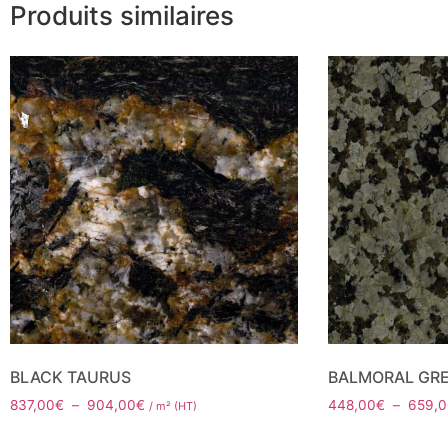
Produits similaires
BLACK TAURUS
BALMORAL GR
837,00
€
–
904,00
€
448,00
€
–
659,0
/ m² (HT)