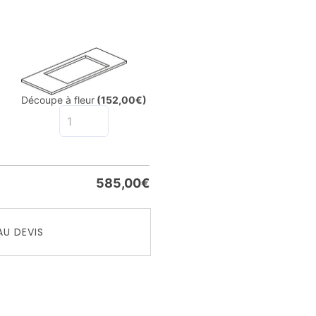
Découpe à fleur
(152,00€)
585,00
€
AU DEVIS