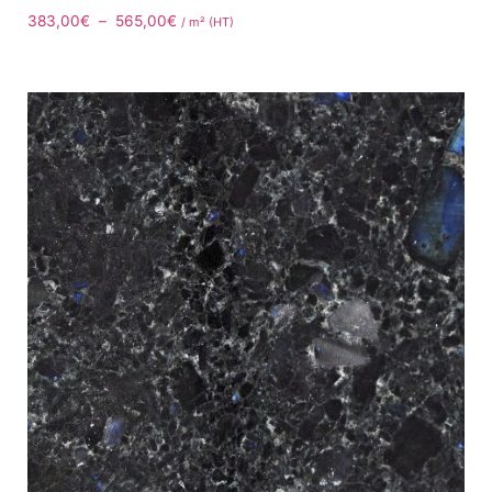
383,00
€
–
565,00
€
/ m² (HT)