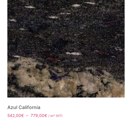
Azul California
542,00
€
–
779,00
€
/ m² (HT)