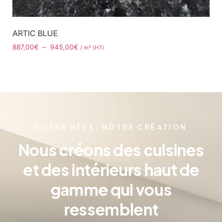
ARTIC BLUE
887,00
€
–
945,00
€
/ m² (HT)
VOTRE RÊVE, NOTRE CRÉATION
Nous créons des cuisines
et des intérieurs haut de
gamme qui vous
ressemblent