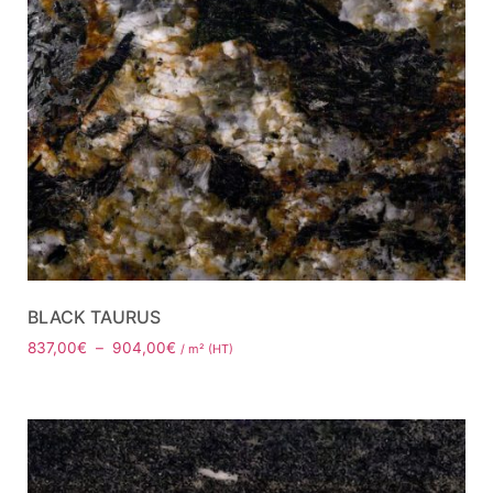
BLACK TAURUS
837,00
€
–
904,00
€
/ m² (HT)