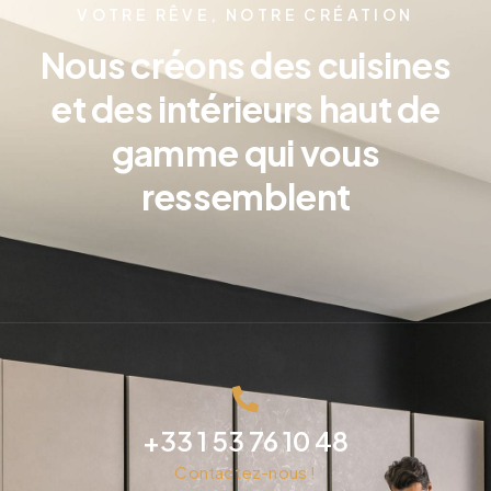
VOTRE RÊVE, NOTRE CRÉATION
Nous créons des cuisines
et des intérieurs haut de
gamme qui vous
ressemblent
+33 1 53 76 10 48
Contactez-nous !