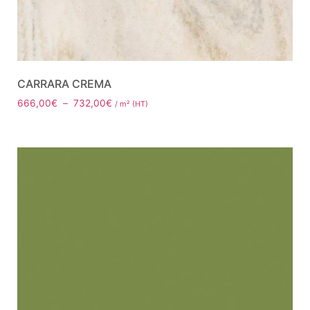
CARRARA CREMA
666,00
€
–
732,00
€
/ m² (HT)