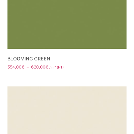
BLOOMING GREEN
554,00
€
–
620,00
€
/ m² (HT)