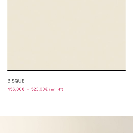
BISQUE
456,00
€
–
523,00
€
/ m² (HT)