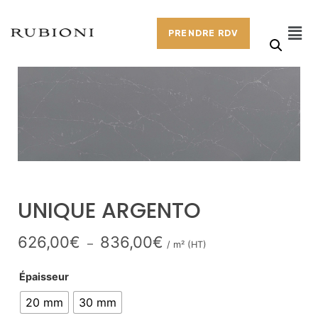
PRENDRE RDV
UNIQUE ARGENTO
626,00
€
836,00
€
–
/ m² (HT)
Épaisseur
20 mm
30 mm