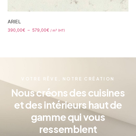
ARIEL
390,00
€
–
579,00
€
/ m² (HT)
VOTRE RÊVE, NOTRE CRÉATION
Nous créons des cuisines
et des intérieurs haut de
gamme qui vous
ressemblent