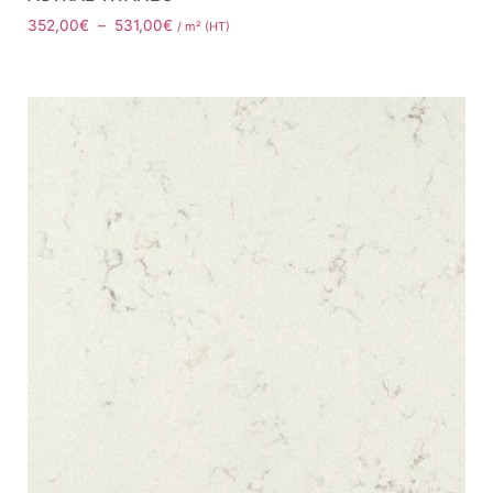
352,00
€
–
531,00
€
/ m² (HT)