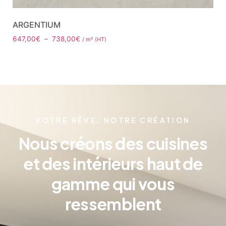
ARGENTIUM
647,00
€
–
738,00
€
/ m² (HT)
VOTRE RÊVE, NOTRE CRÉATION
Nous créons des cuisines
et des intérieurs haut de
gamme qui vous
ressemblent