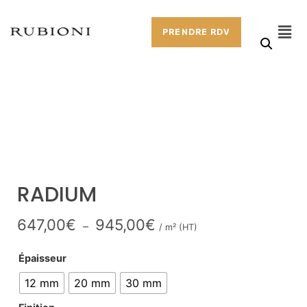
PRENDRE RDV
RADIUM
647,00
€
945,00
€
–
/ m² (HT)
Épaisseur
12 mm
20 mm
30 mm