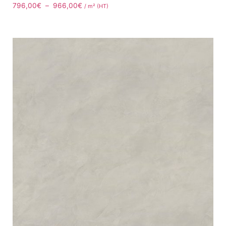
796,00
€
–
966,00
€
/ m² (HT)